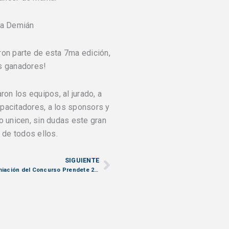
ra Demián
ron parte de esta 7ma edición,
os ganadores!
n los equipos, al jurado, a
pacitadores, a los sponsors y
o unicen, sin dudas este gran
 de todos ellos.
SIGUIENTE
Siguiente
02 test ¡Premiación del Concurso Prendete 2023!