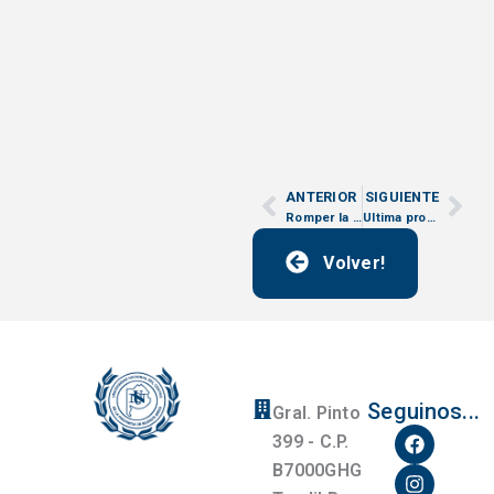
ANTERIOR
SIGUIENTE
Ant
Sig
Romper la Ciencia – Narrativas para el conocimiento
Ultima prorroga PICT 2023
Volver!
Seguinos...
Gral. Pinto
F
I
Y
399 - C.P.
a
n
o
B7000GHG
c
s
u
e
t
t